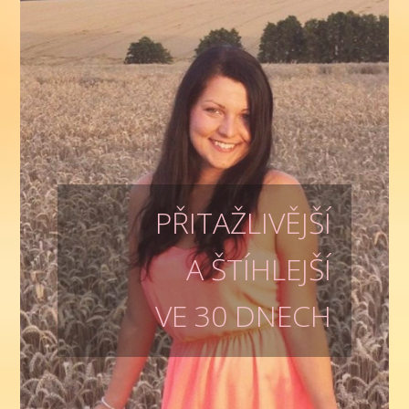
PŘITAŽLIVĚJŠÍ
A ŠTÍHLEJŠÍ
VE 30 DNECH