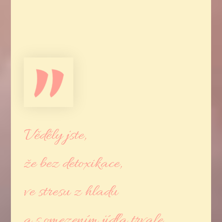
Věděly jste,
že bez detoxikace,
ve stresu z hladu
a s omezením jídla trvale