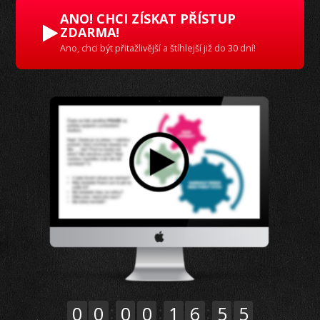
ANO! CHCI ZÍSKAT PŘÍSTUP
ZDARMA!
Ano, chci být přitažlivější a štíhlejší již do 30 dní!
4
0
0
0
0
1
6
5